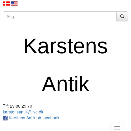
Karstens
Antik
Tlf: 29 88 29 70
karstensantik@live.dk
Karstens Antik på facebook
Toggle