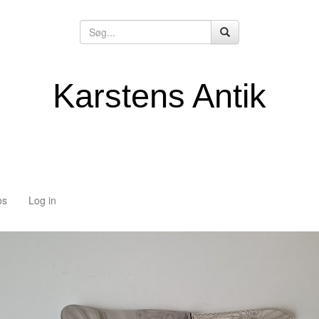
Karstens Antik
os
Log in