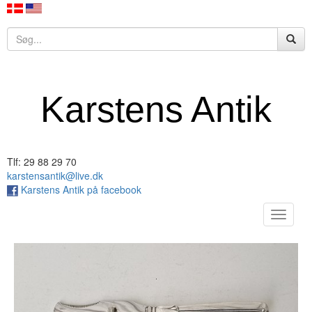
Karstens Antik
Tlf: 29 88 29 70
karstensantik@live.dk
Karstens Antik på facebook
Toggle
navigat