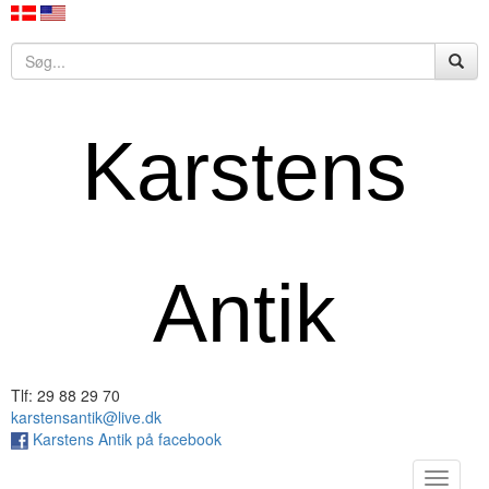
Karstens
Antik
Tlf: 29 88 29 70
karstensantik@live.dk
Karstens Antik på facebook
Toggle