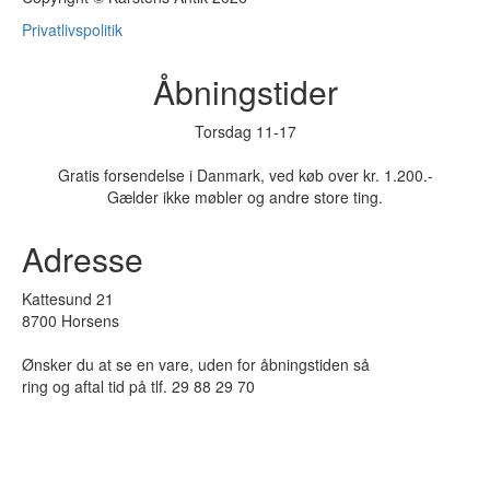
Privatlivspolitik
Åbningstider
Torsdag 11-17
Gratis forsendelse i Danmark, ved køb over kr. 1.200.-
Gælder ikke møbler og andre store ting.
Adresse
Kattesund 21
8700 Horsens
Ønsker du at se en vare, uden for åbningstiden så
ring og aftal tid på tlf. 29 88 29 70
Sølv og smykker er ikke fysisk i butikken, spørg for fremvisning.
Priser på solgte varer oplyses ikke!