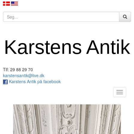
Karstens Antik
Tlf: 29 88 29 70
karstensantik@live.dk
Karstens Antik på facebook
Toggle
navigat