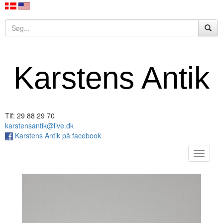
Karstens Antik
Tlf: 29 88 29 70
karstensantik@live.dk
Karstens Antik på facebook
Toggle
navigat