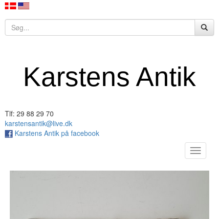
Karstens Antik
Tlf: 29 88 29 70
karstensantik@live.dk
Karstens Antik på facebook
Toggle
navigat