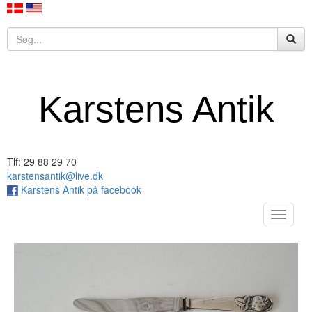
Karstens Antik
Tlf: 29 88 29 70
karstensantik@live.dk
Karstens Antik på facebook
Toggle
navigat