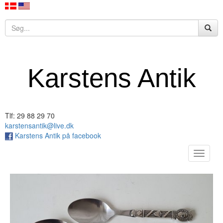
Karstens Antik
Tlf: 29 88 29 70
karstensantik@live.dk
Karstens Antik på facebook
Toggle
navigat