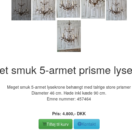
t smuk 5-armet prisme lys
Meget smuk 5-armet lysekrone behængt med talrige store prismer
Diameter 46 cm. Høde inkl kæde 90 cm.
Emne nummer:
457464
Pris:
4.800
,-
DKK
Tilføj til kurv
Kontakt