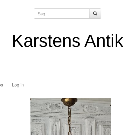
Karstens Antik
os
Log in