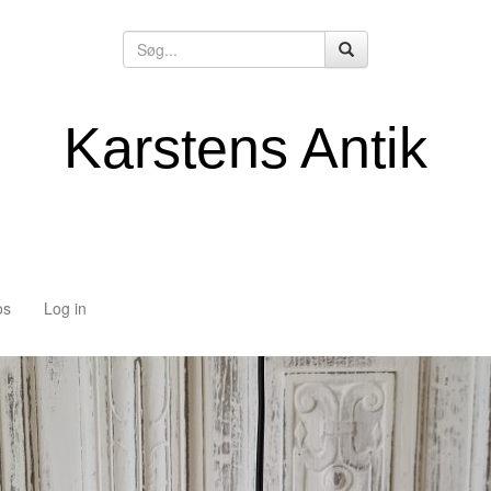
Karstens Antik
os
Log in