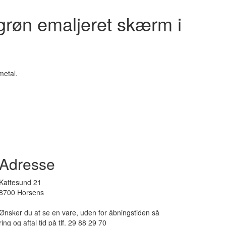
grøn emaljeret skærm i
metal.
Adresse
Kattesund 21
8700 Horsens
Ønsker du at se en vare, uden for åbningstiden så
ring og aftal tid på tlf. 29 88 29 70