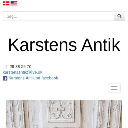
Karstens Antik
Tlf: 29 88 29 70
karstensantik@live.dk
Karstens Antik på facebook
Toggle
navigat