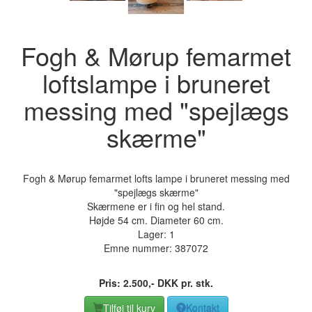
Fogh & Mørup femarmet
loftslampe i bruneret
messing med "spejlægs
skærme"
Fogh & Mørup femarmet lofts lampe i bruneret messing med
"spejlægs skærme"
Skærmene er i fin og hel stand.
Højde 54 cm. Diameter 60 cm.
Lager: 1
Emne nummer:
387072
Pris:
2.500
,-
DKK
pr. stk.
Tilføj til kurv
Kontakt