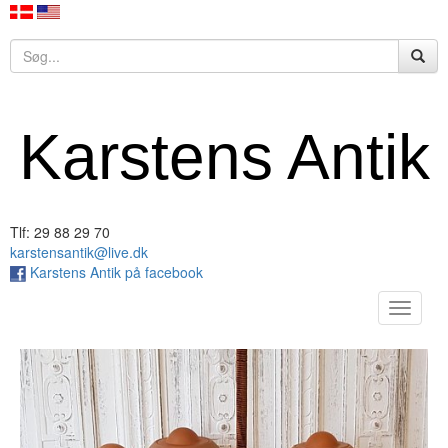
Karstens Antik
Tlf: 29 88 29 70
karstensantik@live.dk
Karstens Antik på facebook
Toggle
navigat