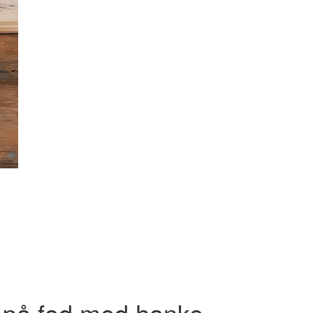
 på fod med hanke.