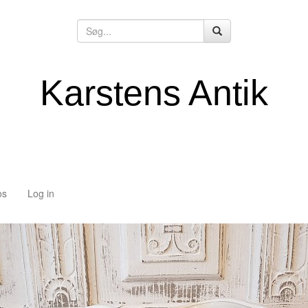
Karstens Antik
os
Log in