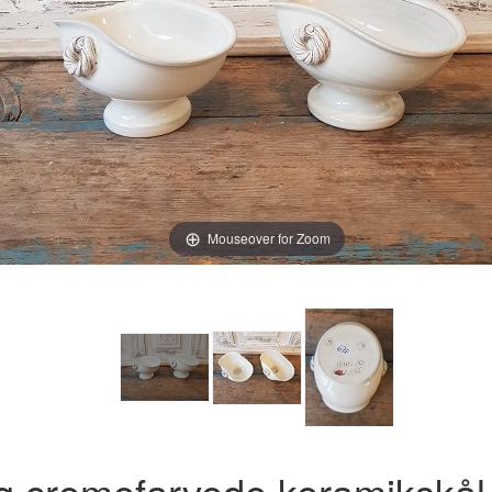
Mouseover for Zoom
rg cremefarvede keramikskål