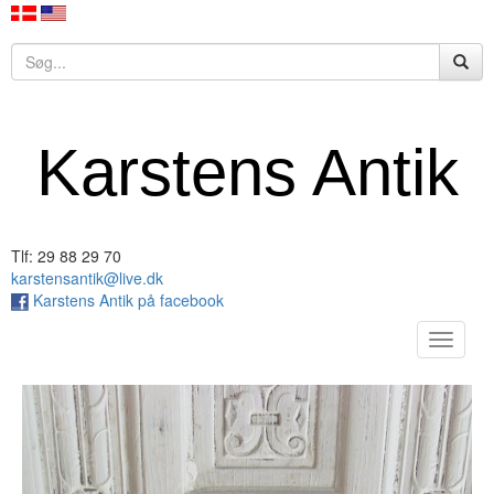
Karstens Antik
Tlf: 29 88 29 70
karstensantik@live.dk
Karstens Antik på facebook
Toggle
navigat