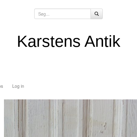
Karstens Antik
os
Log in