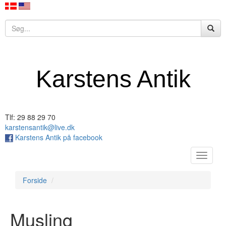
Karstens Antik
Tlf: 29 88 29 70
karstensantik@live.dk
Karstens Antik på facebook
Toggle
navigat
Forside
Musling